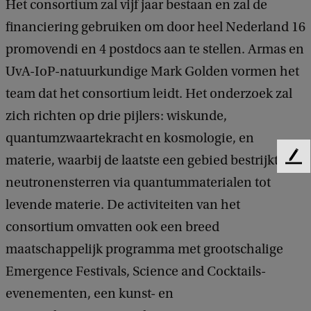
Het consortium zal vijf jaar bestaan en zal de
financiering gebruiken om door heel Nederland 16
promovendi en 4 postdocs aan te stellen. Armas en
UvA-IoP-natuurkundige Mark Golden vormen het
team dat het consortium leidt. Het onderzoek zal
zich richten op drie pijlers: wiskunde,
quantumzwaartekracht en kosmologie, en
materie, waarbij de laatste een gebied bestrijkt van
F
e
neutronensterren via quantummaterialen tot
e
levende materie. De activiteiten van het
d
b
consortium omvatten ook een breed
a
maatschappelijk programma met grootschalige
c
k
Emergence Festivals, Science and Cocktails-
evenementen, een kunst- en