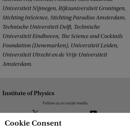
Universiteit Nijmegen, Rijksuniversiteit Groningen,
Stichting InScience, Stichting Paradiso Amsterdam,
Technische Universiteit Delft, Technische
Universiteit Eindhoven, The Science and Cocktails
Foundation (Denemarken), Universiteit Leiden,
Universiteit Utrecht en de Vrije Universiteit
Amsterdam.
Institute of Physics
Follow us on social media
Cookie Consent