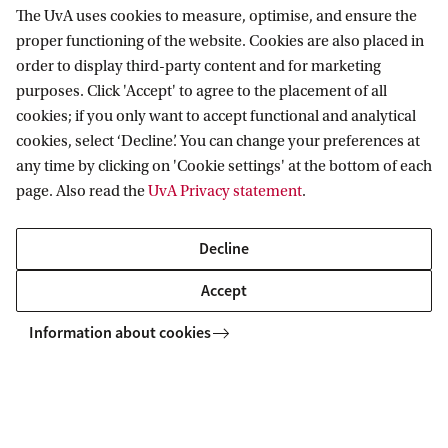
The UvA uses cookies to measure, optimise, and ensure the
Research
proper functioning of the website. Cookies are also placed in
order to display third-party content and for marketing
IHEF: High Energy Physics
purposes. Click 'Accept' to agree to the placement of all
Education
ITFA: Theoretical Physics
cookies; if you only want to accept functional and analytical
cookies, select ‘Decline’. You can change your preferences at
WZI: Experimental Physics
Bachelor education
Current
any time by clicking on 'Cookie settings' at the bottom of each
Research groups
Master education
page. Also read the
UvA Privacy statement
.
PhD/PD council
News
Practical
Events
Decline
Colloquia
Contact
Accept
Twitter
People
Information about cookies
YouTube
Visitor info
Vacancies